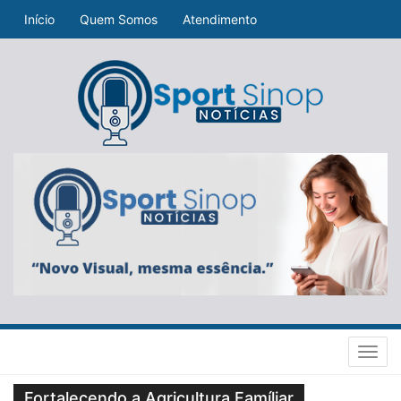
Início
Quem Somos
Atendimento
Toggl
navig
Fortalecendo a Agricultura Famíliar