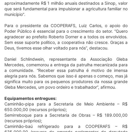
aproximadamente R$ 1 milhão anuais destinados a Sinop, valor
que será fundamental para impulsionar a agricultura familiar no
município".
Para o presidente da COOPERAFS, Luiz Carlos, o apoio do
Poder Público é essencial para o crescimento do setor. “Quero
agradecer ao prefeito Roberto Dorner e a todos os envolvidos.
Sem esse suporte político, a cooperativa não cresce. Graças a
Deus, tivemos esse olhar voltado para nós”, destacou.
Daniel Schlindwein, representante da Associação Gleba
Mercedes, comemorou a entrega da patrulha mecanizada para
a comunidade. “Receber essa patrulha é motivo de imensa
alegria para nós. Sabemos que isso é apenas o começo, mas já
significa muito para os pequenos produtores da nossa grande
Gleba Mercedes, um povo ordeiro e trabalhador”, afirmou.
Equipamentos entregues:
Caminhão-pipa para a Secretaria de Meio Ambiente – R$
650.000,00 (recursos próprios);
Semirreboque para a Secretaria de Obras – R$ 189.000,00
(recursos próprios);
Caminhão-baú refrigerado para a COOPERAFS – R$
635.000,00 (recurso de emenda parlamentar do deputado