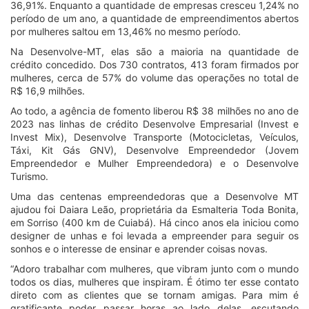
36,91%. Enquanto a quantidade de empresas cresceu 1,24% no
período de um ano, a quantidade de empreendimentos abertos
por mulheres saltou em 13,46% no mesmo período.
Na Desenvolve-MT, elas são a maioria na quantidade de
crédito concedido. Dos 730 contratos, 413 foram firmados por
mulheres, cerca de 57% do volume das operações no total de
R$ 16,9 milhões.
Ao todo, a agência de fomento liberou R$ 38 milhões no ano de
2023 nas linhas de crédito Desenvolve Empresarial (Invest e
Invest Mix), Desenvolve Transporte (Motocicletas, Veículos,
Táxi, Kit Gás GNV), Desenvolve Empreendedor (Jovem
Empreendedor e Mulher Empreendedora) e o Desenvolve
Turismo.
Uma das centenas empreendedoras que a Desenvolve MT
ajudou foi Daiara Leão, proprietária da Esmalteria Toda Bonita,
em Sorriso (400 km de Cuiabá). Há cinco anos ela iniciou como
designer de unhas e foi levada a empreender para seguir os
sonhos e o interesse de ensinar e aprender coisas novas.
“Adoro trabalhar com mulheres, que vibram junto com o mundo
todos os dias, mulheres que inspiram. É ótimo ter esse contato
direto com as clientes que se tornam amigas. Para mim é
gratificante poder passar horas ao lado delas, escutando