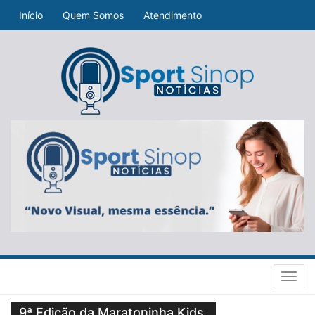
Início
Quem Somos
Atendimento
Toggl
navig
9ª Edição da Maratoninha Kids.