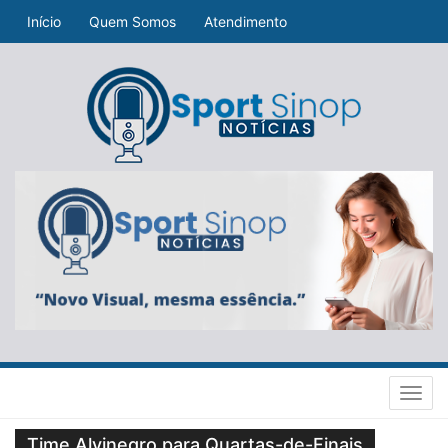
Início
Quem Somos
Atendimento
Toggl
navig
Time Alvinegro para Quartas-de-Finais