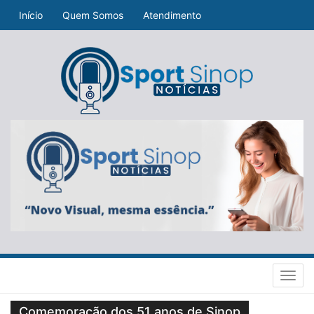
Início
Quem Somos
Atendimento
Toggl
navig
Comemoração dos 51 anos de Sinop