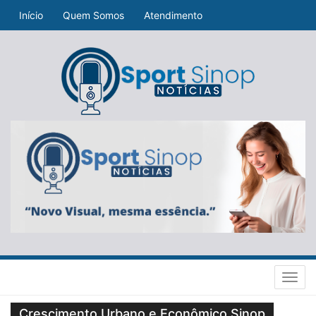
Início
Quem Somos
Atendimento
Toggl
navig
Crescimento Urbano e Econômico Sinop