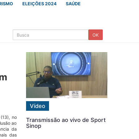
RISMO
ELEIÇÕES 2024
SAÚDE
OK
om
Vídeo
(13), no
Transmissão ao vivo de Sport
lusão ao
Sinop
ância da
nais das