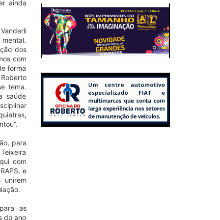
ar ainda
Vanderli
 mental.
nção dos
amos com
de forma
 Roberto
se tema.
a saúde
ciplinar
iatras,
ntou”.
ão, para
Teixeira
aqui com
 RAPS, e
s unirem
lação.
para as
s do ano