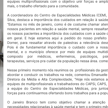
equipes multiprofissionais com o objetivo unir forças e ampli
mais, o trabalho ofertado para a comunidade.
A coordenadora do Centro de Especialidades Médicas (CEM), 
Silva, destaca a importância dos cuidados em relação à saúde
“Estamos no mês de janeiro, como é de costume chamar ate
nossos pacientes em relação a saúde mental, sempre ressalt
os nossos pacientes a importância dos cuidados com a saúde 
em geral. E hoje estamos aqui a pedido do nosso prefeito
Dorner, para ressaltar através de palestras a relevância des
Pois é de fundamental importância o cuidado com a noss
mental, e o município oferece por meio de equipes multidis
composto por médicos, enfermeiros, psicólogos, psiqu
terapeutas, serviços pra cuidar da população nessa área. come
Nesse primeiro momento nós reunimos os profissionais da gest
abordar e conduzir os trabalhos na rede, comentou Emanuelle 
Diretora da Média e Alta Complexidade, “Hoje nós estamos 
equipes de multiprofissionais e trabalhadores do CAPSi, CAPS,
a equipe do Centro de Especialidades Médicas, pra junto
forças para continuarmos ofertando bons trabalhos para a popu
O Janeiro Branco tem como objetivo chamar a atenção 
necessidades relacionadas à saúde mental e tem o primeiro mê