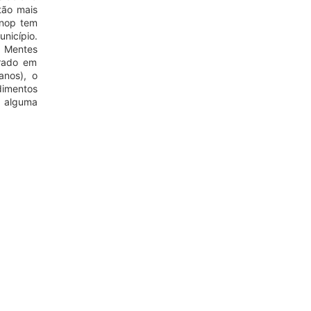
tão mais
inop tem
nicípio.
) Mentes
urado em
anos), o
dimentos
a alguma