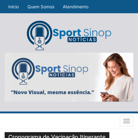
Início
Quem Somos
Atendimento
Toggl
navig
Cronograma de Vacinação Itinerante