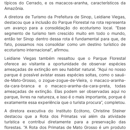
típicos do Cerrado, e os macacos-aranha, característicos da
Amazônia.
A diretora de Turismo da Prefeitura de Sinop, Leidiane Viegas,
destacou que a inclusão do Parque Florestal na rota representa
um avanço para a consolidação do ecoturismo local. “Esse
segmento de turismo tem crescido muito em todo o mundo,
então ter Sinop dentro dessa rota é fundamental para que, de
fato, possamos nos consolidar como um destino turístico de
ecoturismo internacional”, afirmou.
Leidiane Viegas também ressaltou que o Parque Florestal
oferece ao visitante a oportunidade de observar espécies
ameaçadas de extinção em seu
habitat
natural. “Aqui no nosso
parque é possível avistar essas espécies soltas, como o sauá-
de-Mato-Grosso, o zogue-zogue-de-Vieira, o macaco-aranha-
da-cara-branca e o macaco-aranha-da-cara-preta, todas
ameaçadas de extinção. Elas podem ser observadas aqui no
parque, livres na natureza, e isso é o mais importante, porque é
exatamente essa experiência que o turista procura”, completou.
A diretora executiva do Instituto Ecótono, Christine Steiner
destacou que a Rota dos Primatas vai além da atividade
turística e contribui diretamente para a preservação das
florestas. “A Rota dos Primatas de Mato Grosso é um produto