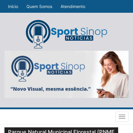
Início
Quem Somos
Atendimento
Toggl
navig
Parque Natural Municipal Florestal (PNMF