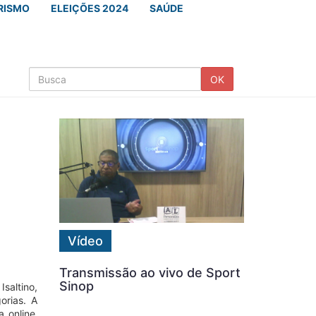
RISMO
ELEIÇÕES 2024
SAÚDE
OK
Vídeo
Transmissão ao vivo de Sport
Sinop
saltino,
orias. A
a online,