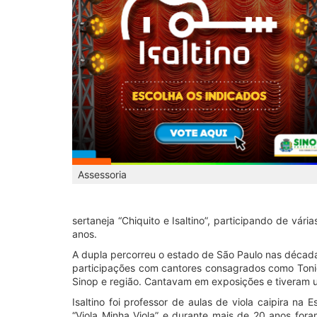
Assessoria
sertaneja “Chiquito e Isaltino”, participando de vár
anos.
A dupla percorreu o estado de São Paulo nas décadas
participações com cantores consagrados como Tonico
Sinop e região. Cantavam em exposições e tiveram u
Isaltino foi professor de aulas de viola caipira na
“Viola Minha Viola” e durante mais de 20 anos for