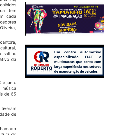
colhidos
oa tem
em cada
ncedores
liveira,
cantora,
ultural,
Isaltino
ativo da
 e junto
e música
ais de 65
 tiveram
idade de
 chamado
ltura do