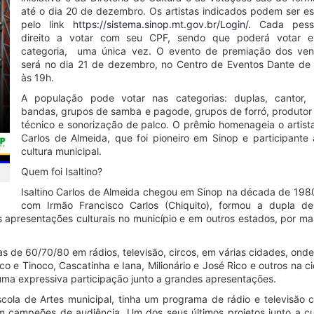
até o dia 20 de dezembro. Os artistas indicados podem ser es
pelo link
https://sistema.sinop.mt.gov.br/Login/.
Cada pess
direito a votar com seu CPF, sendo que poderá votar 
categoria, uma única vez. O evento de premiação dos ve
será no dia 21 de dezembro, no Centro de Eventos Dante de O
às 19h.
A população pode votar nas categorias: duplas, cantor, 
bandas, grupos de samba e pagode, grupos de forró, produtor c
técnico e sonorização de palco. O prêmio homenageia o artista 
Carlos de Almeida, que foi pioneiro em Sinop e participante 
cultura municipal.
Quem foi Isaltino?
Isaltino Carlos de Almeida chegou em Sinop na década de 1980
com Irmão Francisco Carlos (Chiquito), formou a dupla d
ias apresentações culturais no município e em outros estados, por m
 de 60/70/80 em rádios, televisão, circos, em várias cidades, onde
 e Tinoco, Cascatinha e Iana, Milionário e José Rico e outros na c
ma expressiva participação junto a grandes apresentações.
 Escola de Artes municipal, tinha um programa de rádio e televisão
am campeões de audiência. Um dos seus últimos projetos junto a cu