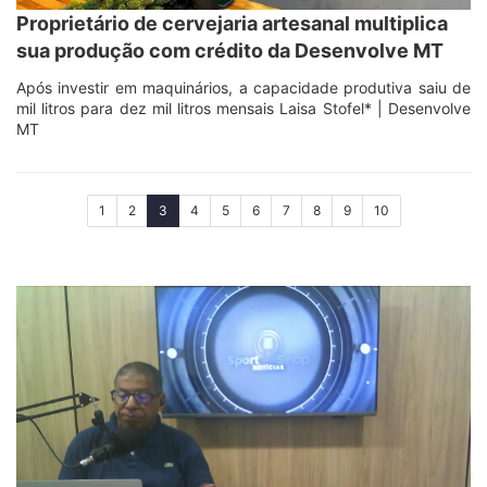
Proprietário de cervejaria artesanal multiplica
sua produção com crédito da Desenvolve MT
Após investir em maquinários, a capacidade produtiva saiu de
mil litros para dez mil litros mensais Laisa Stofel* | Desenvolve
MT
(current)
1
2
3
4
5
6
7
8
9
10