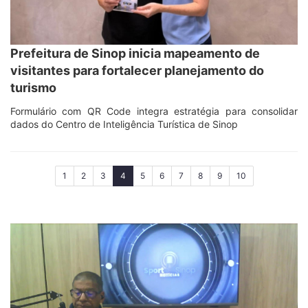
Prefeitura de Sinop inicia mapeamento de
visitantes para fortalecer planejamento do
turismo
Formulário com QR Code integra estratégia para consolidar
dados do Centro de Inteligência Turística de Sinop
(current)
1
2
3
4
5
6
7
8
9
10