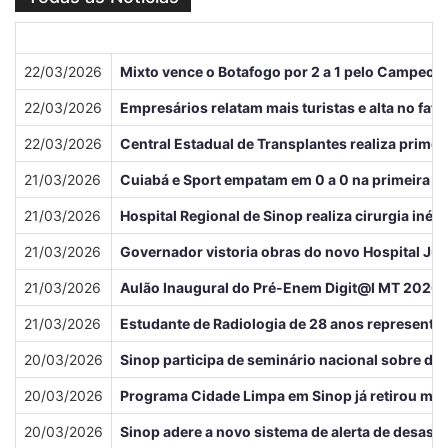
22/03/2026
Mixto vence o Botafogo por 2 a 1 pelo Campeona
22/03/2026
Empresários relatam mais turistas e alta no fa
22/03/2026
Central Estadual de Transplantes realiza prime
21/03/2026
Cuiabá e Sport empatam em 0 a 0 na primeira rod
21/03/2026
Hospital Regional de Sinop realiza cirurgia iné
21/03/2026
Governador vistoria obras do novo Hospital Júli
21/03/2026
Aulão Inaugural do Pré-Enem Digit@l MT 2026 
21/03/2026
Estudante de Radiologia de 28 anos representar
20/03/2026
Sinop participa de seminário nacional sobre dir
20/03/2026
Programa Cidade Limpa em Sinop já retirou mais
20/03/2026
Sinop adere a novo sistema de alerta de desastr