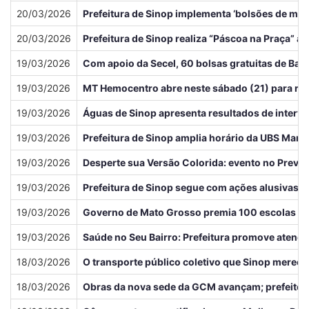
20/03/2026
Prefeitura de Sinop implementa ‘bolsões de mo
20/03/2026
Prefeitura de Sinop realiza “Páscoa na Praça” a 
19/03/2026
Com apoio da Secel, 60 bolsas gratuitas de Ball
19/03/2026
MT Hemocentro abre neste sábado (21) para ref
19/03/2026
Águas de Sinop apresenta resultados de interve
19/03/2026
Prefeitura de Sinop amplia horário da UBS Maria 
19/03/2026
Desperte sua Versão Colorida: evento no Prev
19/03/2026
Prefeitura de Sinop segue com ações alusivas 
19/03/2026
Governo de Mato Grosso premia 100 escolas púb
19/03/2026
Saúde no Seu Bairro: Prefeitura promove atend
18/03/2026
O transporte público coletivo que Sinop merec
18/03/2026
Obras da nova sede da GCM avançam; prefeito e 