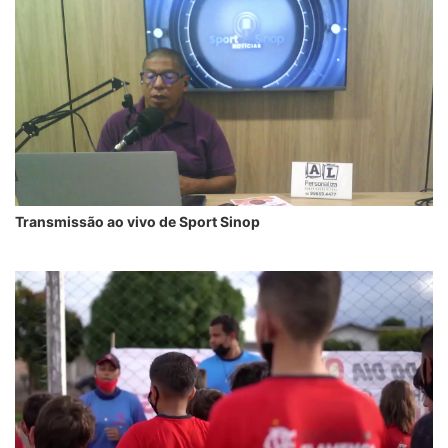
Transmissão ao vivo de Sport Sinop