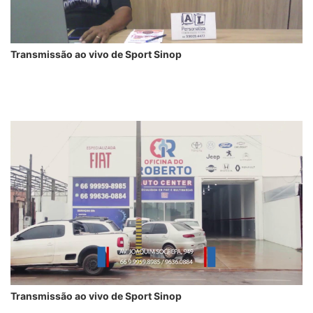
Transmissão ao vivo de Sport Sinop
Transmissão ao vivo de Sport Sinop