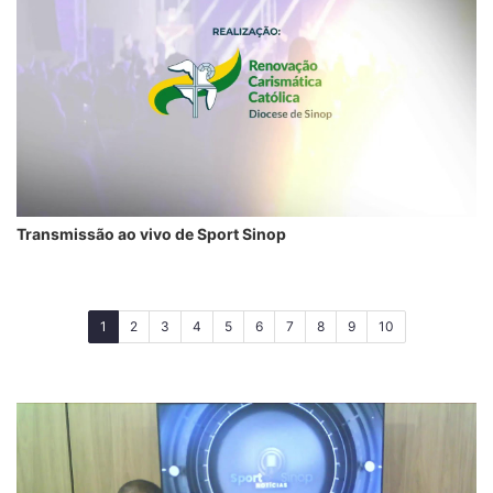
Transmissão ao vivo de Sport Sinop
(current)
1
2
3
4
5
6
7
8
9
10