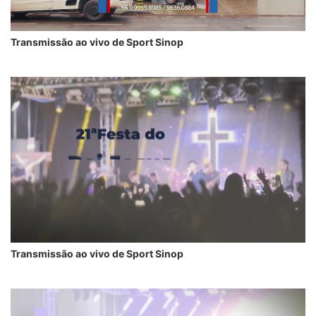
Transmissão ao vivo de Sport Sinop
Transmissão ao vivo de Sport Sinop