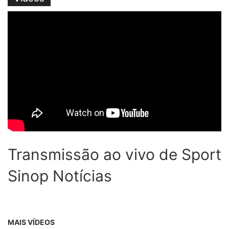
Transmissão ao vivo de Sport
Sinop Notícias
MAIS VÍDEOS