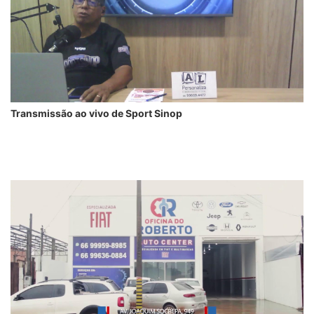
Transmissão ao vivo de Sport Sinop