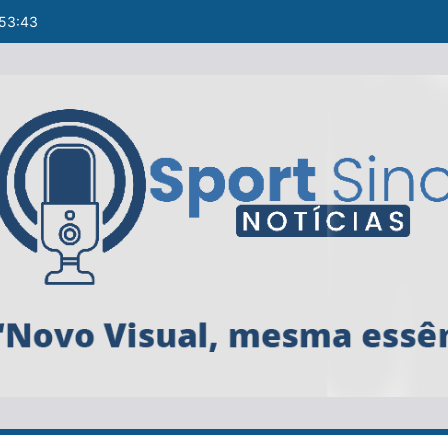
:53:44