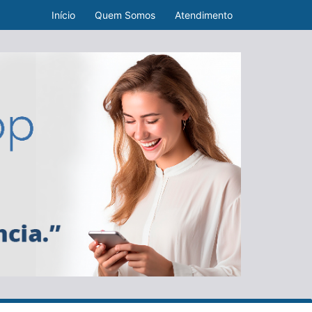
Início
Quem Somos
Atendimento