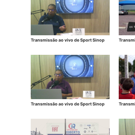
Transmissão ao vivo de Sport Sinop
Transmi
Transmissão ao vivo de Sport Sinop
Transmi