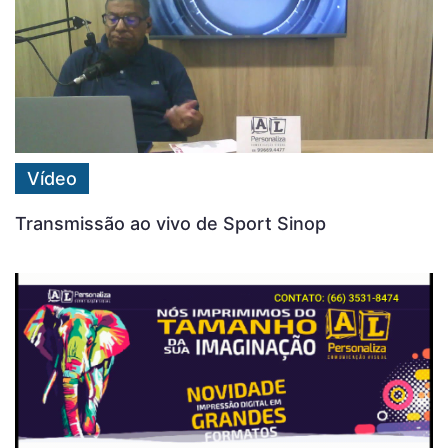
Vídeo
Transmissão ao vivo de Sport Sinop