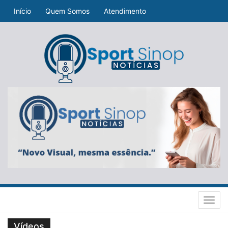
Início
Quem Somos
Atendimento
Toggl
navig
Vídeos