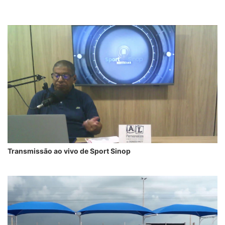
Transmissão ao vivo de Sport Sinop