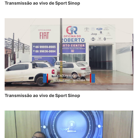
Transmissão ao vivo de Sport Sinop
Transmissão ao vivo de Sport Sinop