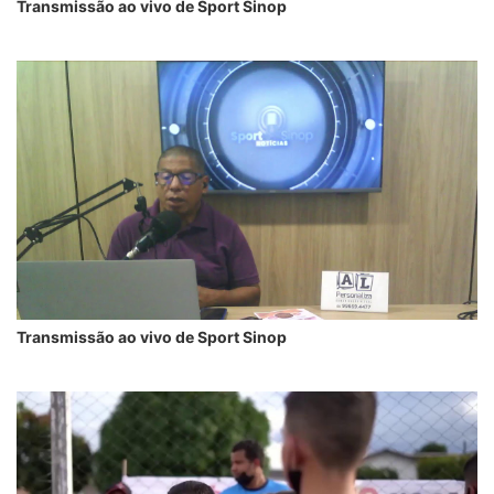
Transmissão ao vivo de Sport Sinop
Transmissão ao vivo de Sport Sinop