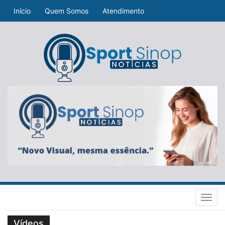
Início
Quem Somos
Atendimento
Toggl
navig
Vídeos