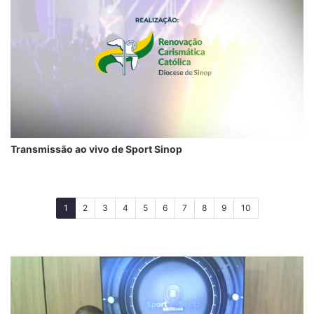
Transmissão ao vivo de Sport Sinop
(current)
1
2
3
4
5
6
7
8
9
10