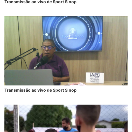
Transmissão ao vivo de Sport Sinop
Transmissão ao vivo de Sport Sinop