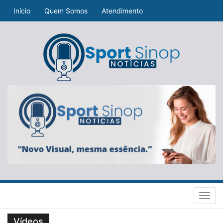
Início
Quem Somos
Atendimento
Toggl
navig
Vídeos