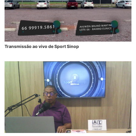
Transmissão ao vivo de Sport Sinop