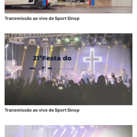
Transmissão ao vivo de Sport Sinop
Transmissão ao vivo de Sport Sinop