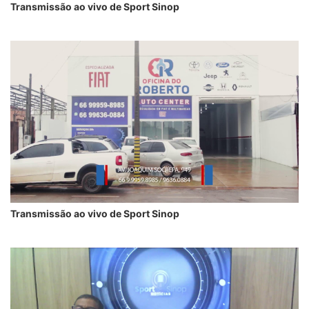
Transmissão ao vivo de Sport Sinop
Transmissão ao vivo de Sport Sinop