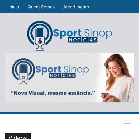
Início
Quem Somos
Atendimento
Toggl
navig
Vídeos