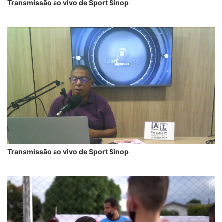
Transmissão ao vivo de Sport Sinop
Transmissão ao vivo de Sport Sinop