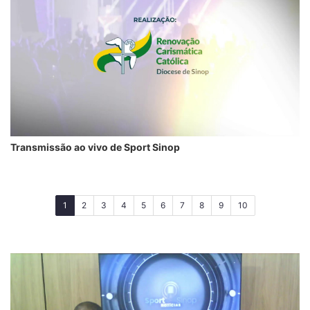
Transmissão ao vivo de Sport Sinop
(current)
1
2
3
4
5
6
7
8
9
10