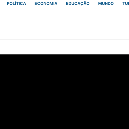
POLÍTICA
ECONOMIA
EDUCAÇÃO
MUNDO
TU