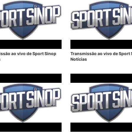
ssão ao vivo de Sport Sinop
Transmissão ao vivo de Sport 
s
Notícias