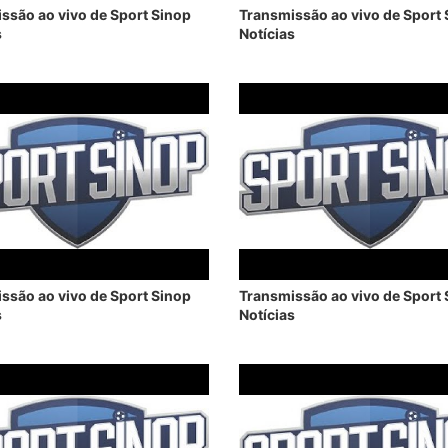
ssão ao vivo de Sport Sinop
Transmissão ao vivo de Sport 
s
Notícias
ssão ao vivo de Sport Sinop
Transmissão ao vivo de Sport 
s
Notícias