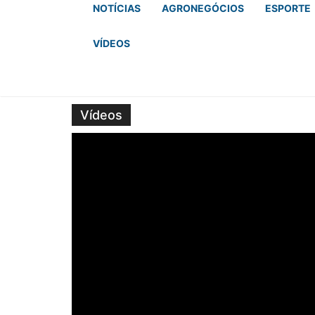
NOTÍCIAS
AGRONEGÓCIOS
ESPORTE
VÍDEOS
Vídeos