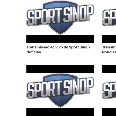
Transmissão ao vivo de Sport Sinop
Transmi
Notícias
Notícia