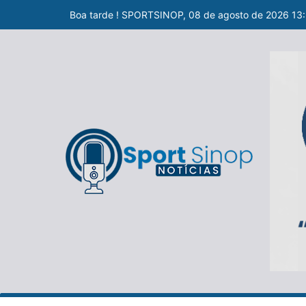
Boa tarde ! SPORTSINOP, 08 de agosto de 2026 13: