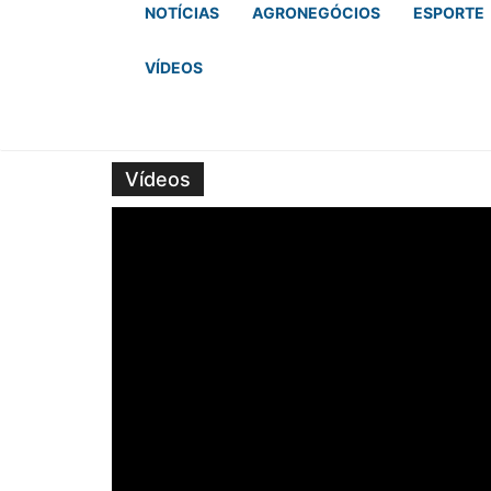
NOTÍCIAS
AGRONEGÓCIOS
ESPORTE
VÍDEOS
Vídeos