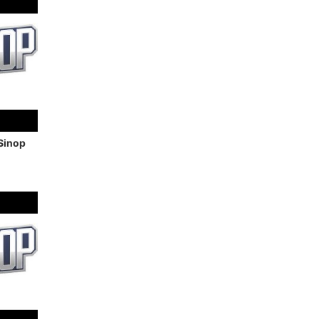
Sinop