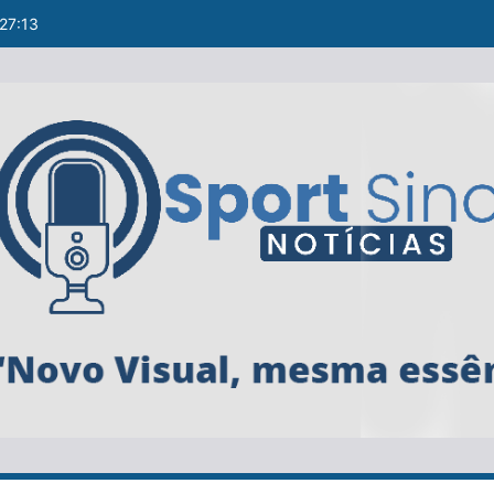
27:14