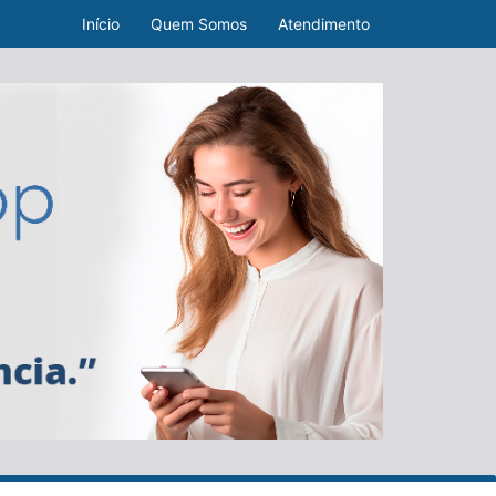
Início
Quem Somos
Atendimento