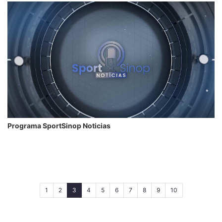
Programa SportSinop Noticias
(current)
1
2
3
4
5
6
7
8
9
10