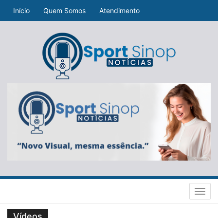
Início
Quem Somos
Atendimento
Toggl
navig
Vídeos