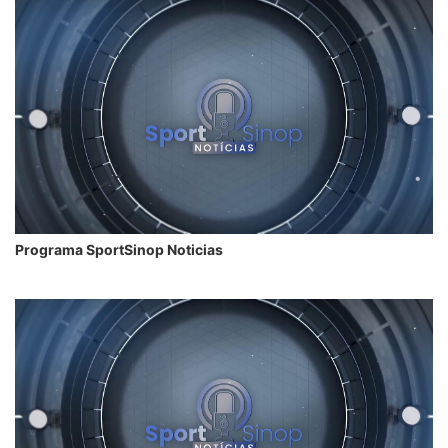
Programa SportSinop Noticias