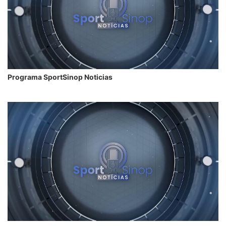
Programa SportSinop Noticias