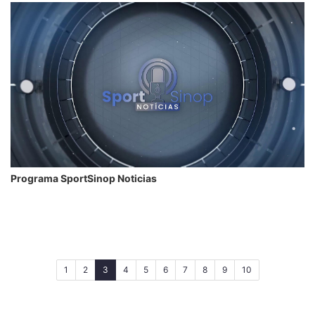
Programa SportSinop Noticias
(current)
1
2
3
4
5
6
7
8
9
10