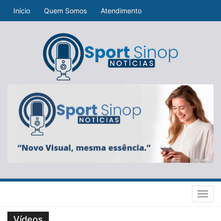
Início
Quem Somos
Atendimento
Toggl
navig
Vídeos