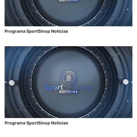
Programa SportSinop Noticias
Programa SportSinop Noticias