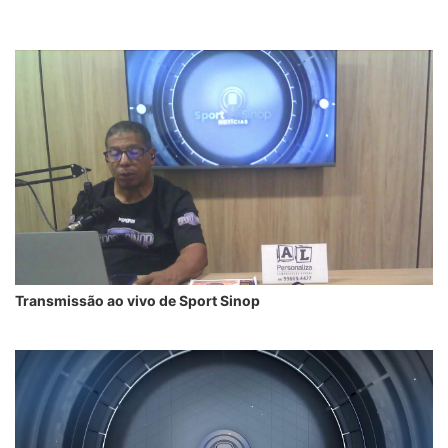
Transmissão ao vivo de Sport Sinop