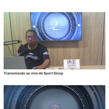
Transmissão ao vivo de Sport Sinop