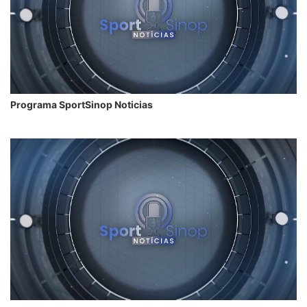
Programa SportSinop Noticias