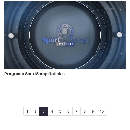
Programa SportSinop Noticias
(current)
1
2
3
4
5
6
7
8
9
10