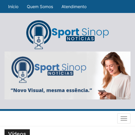
Início
Quem Somos
Atendimento
Toggl
navig
Vídeos