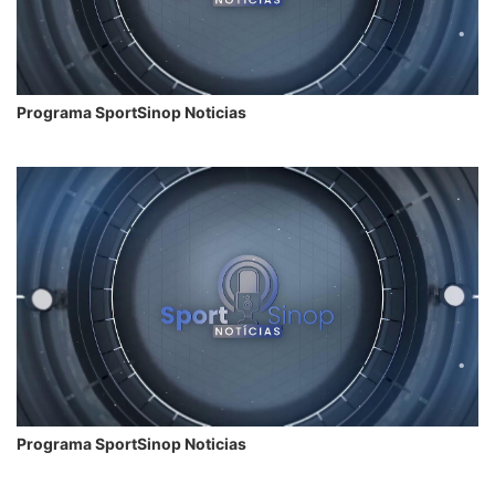
Programa SportSinop Noticias
Programa SportSinop Noticias