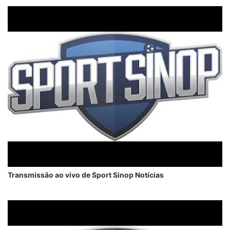
Transmissão ao vivo de Sport Sinop Notícias