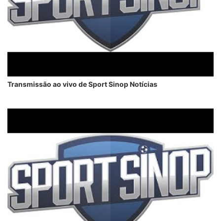
Transmissão ao vivo de Sport Sinop Notícias