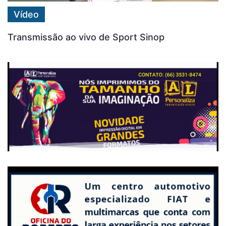
Vídeo
Transmissão ao vivo de Sport Sinop