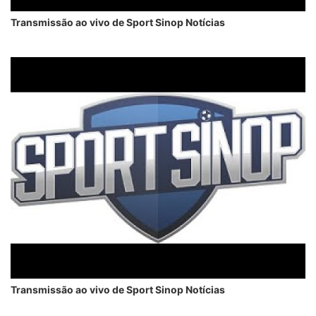
Transmissão ao vivo de Sport Sinop Notícias
Transmissão ao vivo de Sport Sinop Notícias