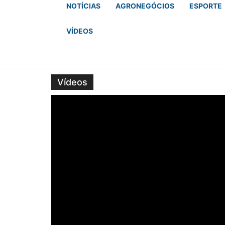
NOTÍCIAS
AGRONEGÓCIOS
ESPORTE
VÍDEOS
Vídeos