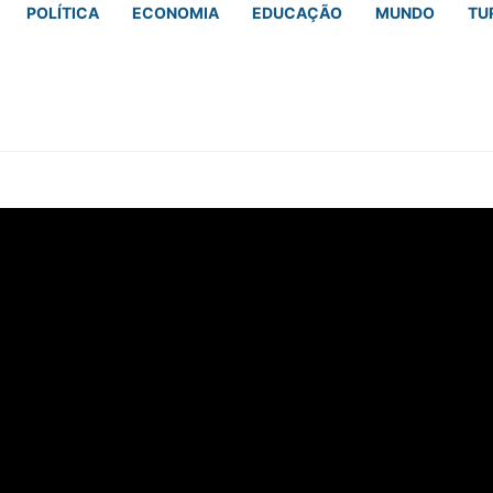
POLÍTICA
ECONOMIA
EDUCAÇÃO
MUNDO
TU