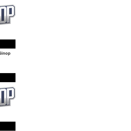
Sinop