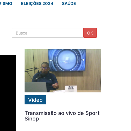
RISMO
ELEIÇÕES 2024
SAÚDE
OK
Vídeo
Transmissão ao vivo de Sport
Sinop