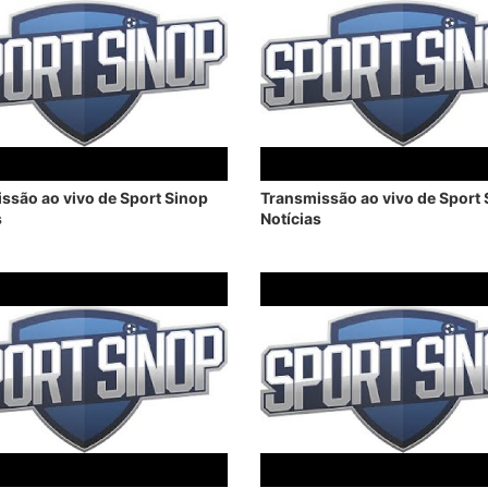
ssão ao vivo de Sport Sinop
Transmissão ao vivo de Sport 
s
Notícias