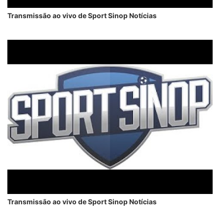
Transmissão ao vivo de Sport Sinop Notícias
Transmissão ao vivo de Sport Sinop Notícias