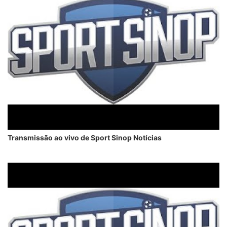
Transmissão ao vivo de Sport Sinop Notícias