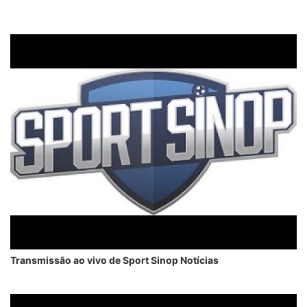
Transmissão ao vivo de Sport Sinop Notícias