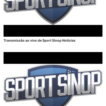
Transmissão ao vivo de Sport Sinop Notícias