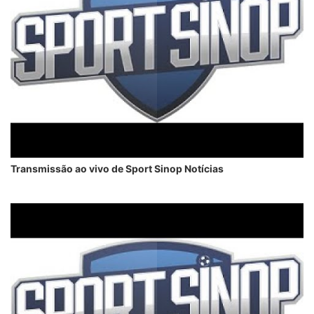
Transmissão ao vivo de Sport Sinop Notícias