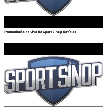
Transmissão ao vivo de Sport Sinop Notícias