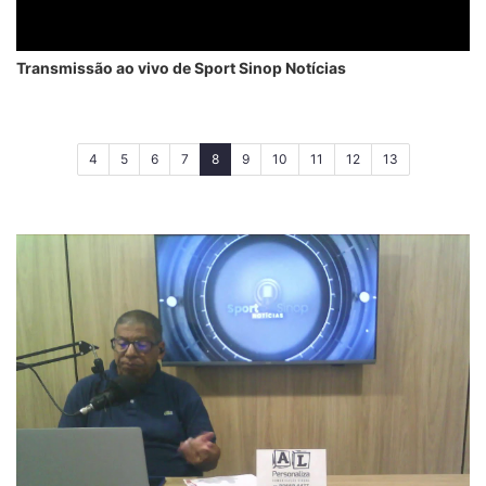
Transmissão ao vivo de Sport Sinop Notícias
(current)
4
5
6
7
8
9
10
11
12
13