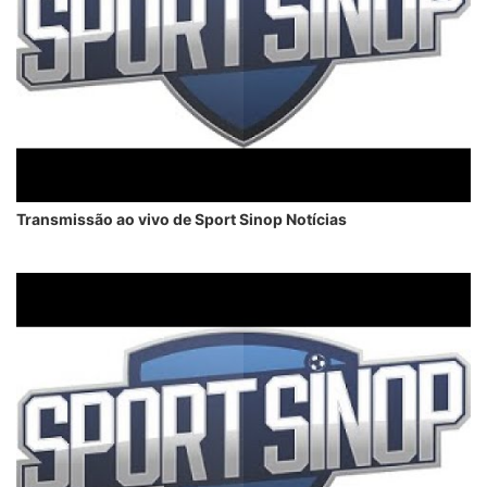
Transmissão ao vivo de Sport Sinop Notícias