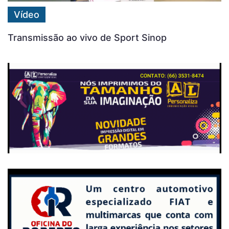
Vídeo
Transmissão ao vivo de Sport Sinop