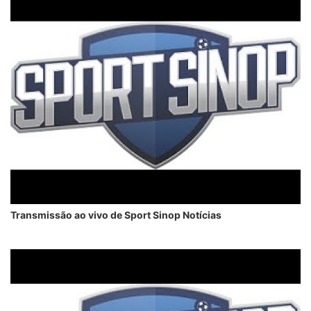
Transmissão ao vivo de Sport Sinop Notícias