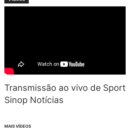
Transmissão ao vivo de Sport
Sinop Notícias
MAIS VÍDEOS