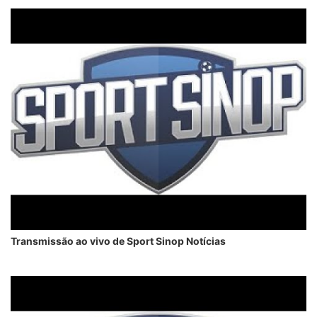
Transmissão ao vivo de Sport Sinop Notícias