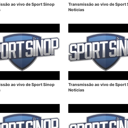
ssão ao vivo de Sport Sinop
Transmissão ao vivo de Sport 
s
Notícias
ssão ao vivo de Sport Sinop
Transmissão ao vivo de Sport 
s
Notícias