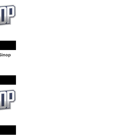
Sinop