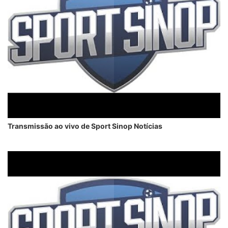
Transmissão ao vivo de Sport Sinop Notícias