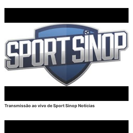
Transmissão ao vivo de Sport Sinop Notícias