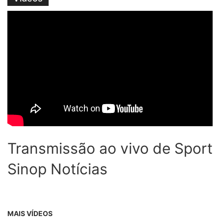
Transmissão ao vivo de Sport
Sinop Notícias
MAIS VÍDEOS