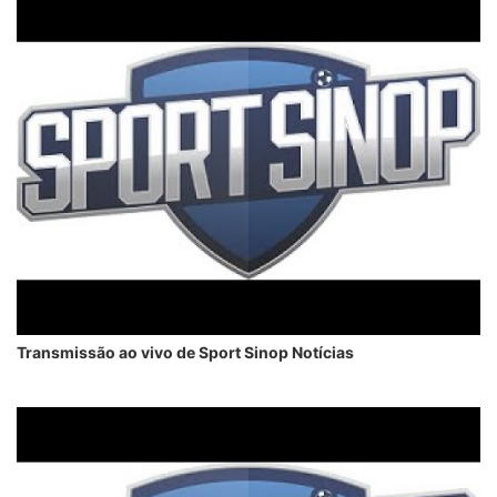
Transmissão ao vivo de Sport Sinop Notícias