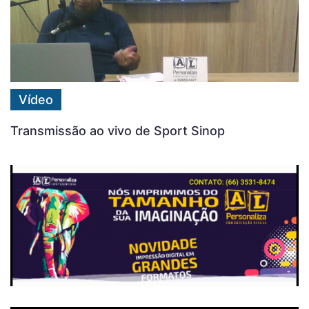
Vídeo
Transmissão ao vivo de Sport Sinop