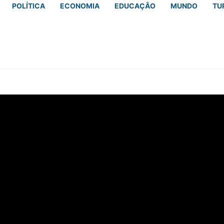
POLÍTICA
ECONOMIA
EDUCAÇÃO
MUNDO
TU