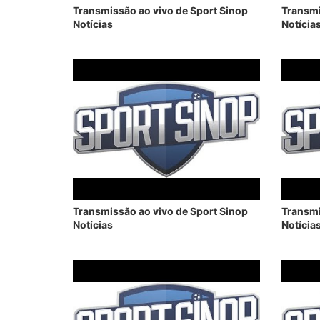
Transmissão ao vivo de Sport Sinop
Transmi
Notícias
Notícia
Transmissão ao vivo de Sport Sinop
Transmi
Notícias
Notícia