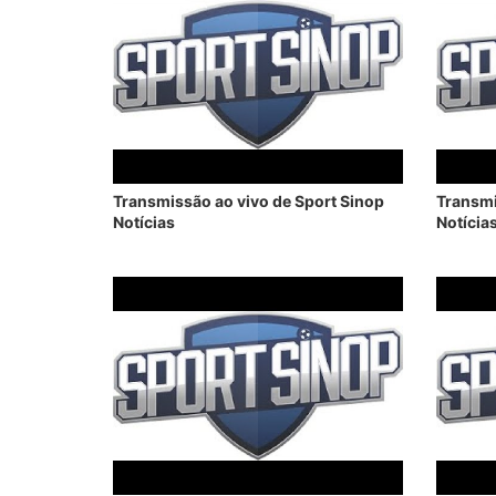
Transmissão ao vivo de Sport Sinop
Transmi
Notícias
Notícia