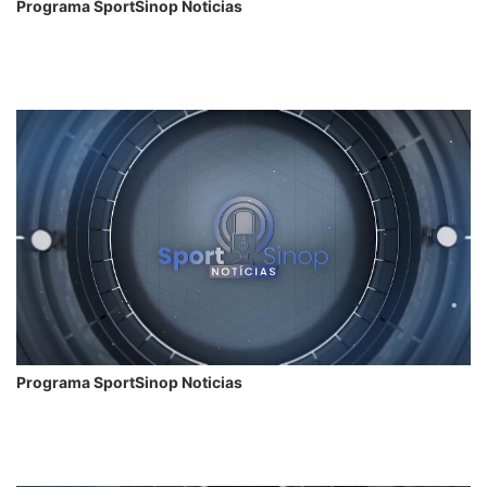
Programa SportSinop Noticias
Programa SportSinop Noticias