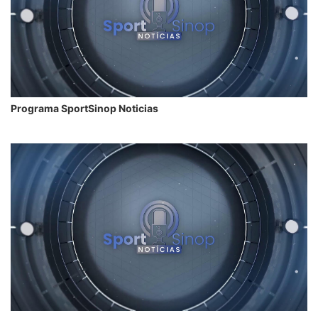
Programa SportSinop Noticias