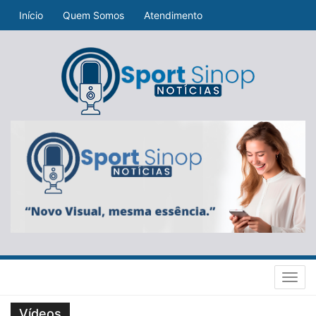
Início
Quem Somos
Atendimento
Toggl
navig
Vídeos