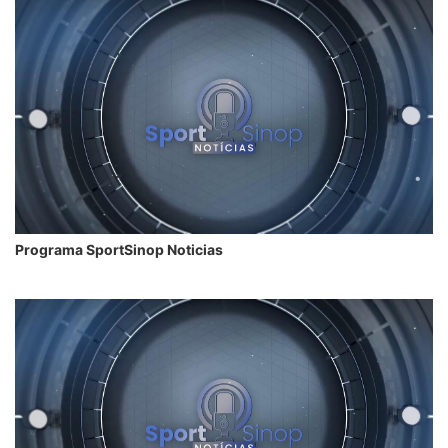
Programa SportSinop Noticias