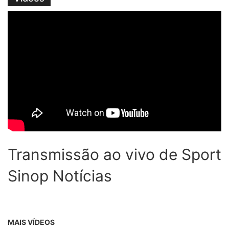
Transmissão ao vivo de Sport
Sinop Notícias
MAIS VÍDEOS