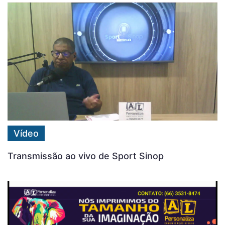
Vídeo
Transmissão ao vivo de Sport Sinop