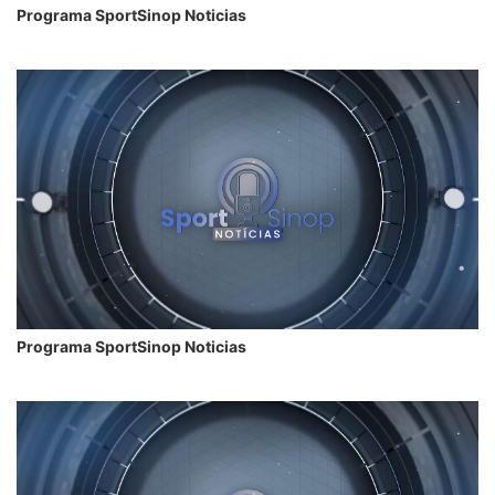
Programa SportSinop Noticias
Programa SportSinop Noticias