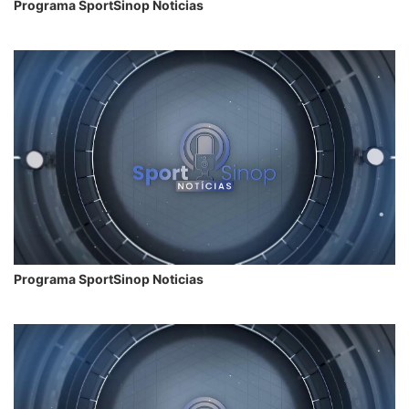
Programa SportSinop Noticias
Programa SportSinop Noticias