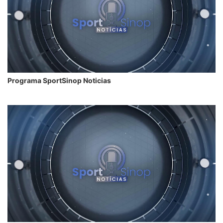
Programa SportSinop Noticias