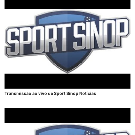
Transmissão ao vivo de Sport Sinop Notícias