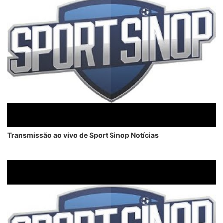
Transmissão ao vivo de Sport Sinop Notícias