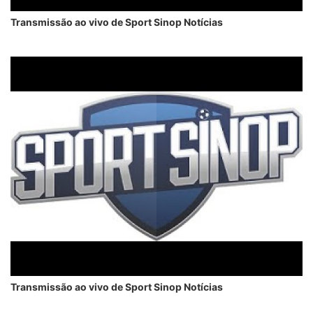
Transmissão ao vivo de Sport Sinop Notícias
Transmissão ao vivo de Sport Sinop Notícias