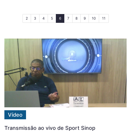
(current)
2
3
4
5
6
7
8
9
10
11
Vídeo
Transmissão ao vivo de Sport Sinop