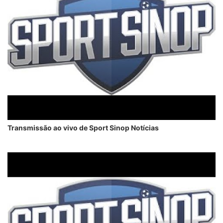
Transmissão ao vivo de Sport Sinop Notícias