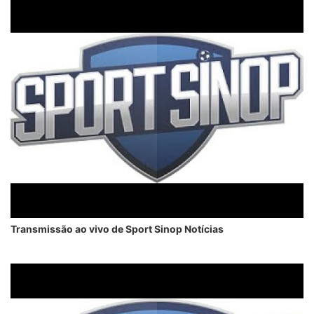
Transmissão ao vivo de Sport Sinop Notícias