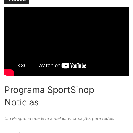
Programa SportSinop
Noticias
Um Programa que leva a melhor informação, para todos.