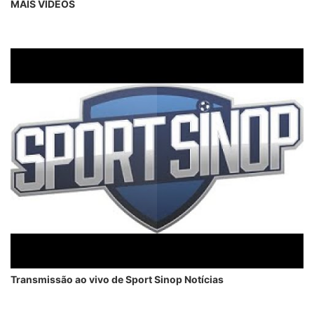
MAIS VÍDEOS
Transmissão ao vivo de Sport Sinop Notícias