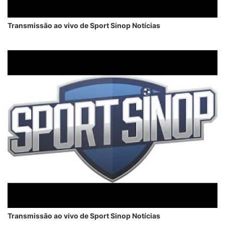
Transmissão ao vivo de Sport Sinop Notícias
Transmissão ao vivo de Sport Sinop Notícias