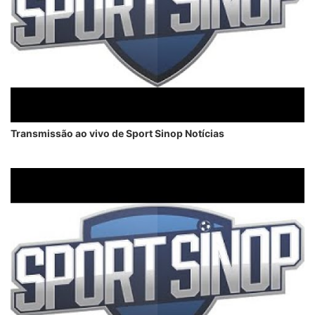
Transmissão ao vivo de Sport Sinop Notícias