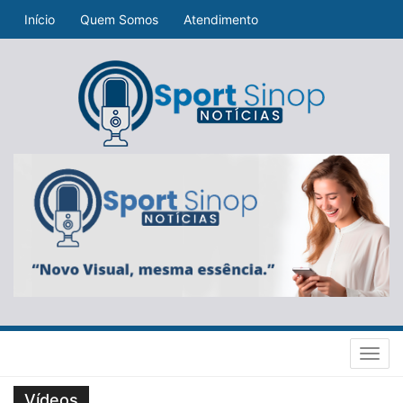
Início
Quem Somos
Atendimento
Toggl
navig
Vídeos