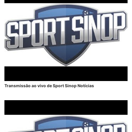
Transmissão ao vivo de Sport Sinop Notícias