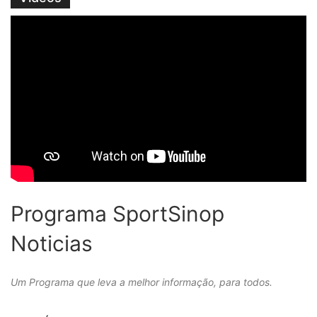
Programa SportSinop
Noticias
Um Programa que leva a melhor informação, para todos.