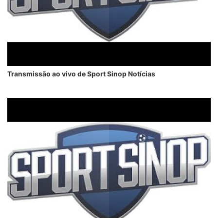
Transmissão ao vivo de Sport Sinop Notícias