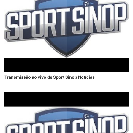
Transmissão ao vivo de Sport Sinop Notícias