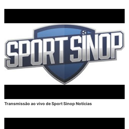
Transmissão ao vivo de Sport Sinop Notícias