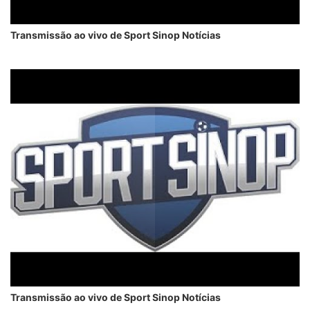
Transmissão ao vivo de Sport Sinop Notícias
Transmissão ao vivo de Sport Sinop Notícias