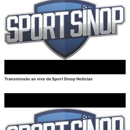
Transmissão ao vivo de Sport Sinop Notícias