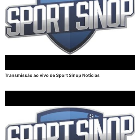
Transmissão ao vivo de Sport Sinop Notícias