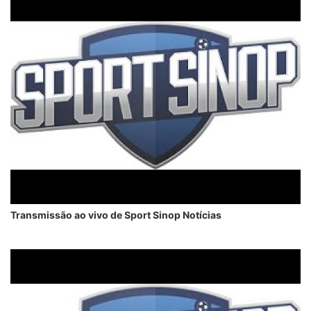
Transmissão ao vivo de Sport Sinop Notícias