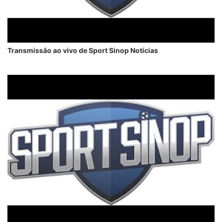
Transmissão ao vivo de Sport Sinop Notícias