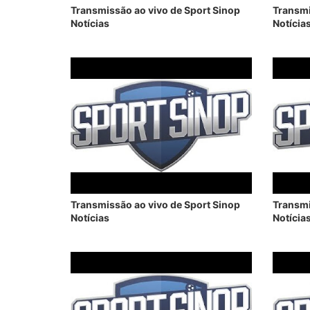
Transmissão ao vivo de Sport Sinop
Transmi
Notícias
Notícia
Transmissão ao vivo de Sport Sinop
Transmi
Notícias
Notícia