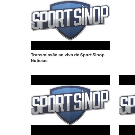
Transmissão ao vivo de Sport Sinop
Notícias