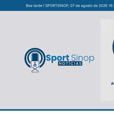
Boa tarde ! SPORTSINOP, 07 de agosto de 2026 16: