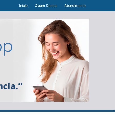
Início
Quem Somos
Atendimento