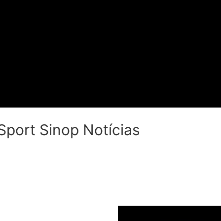
Sport Sinop Notícias