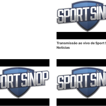
Transmissão ao vivo de Sport 
Notícias